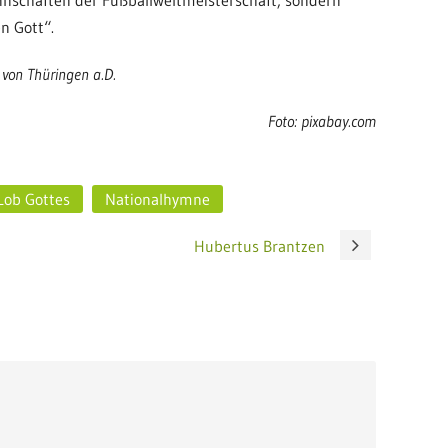
nnschaften der Fußballweltmeisterschaft, sondern
n Gott“.
n von Thüringen a.D.
Foto: pixabay.com
Lob Gottes
Nationalhymne
Hubertus Brantzen