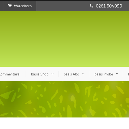
0261.604090
Warenkorb
 Kommentare
basis Shop
basis Abo
basis Probe