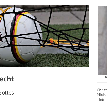
echt
(
Chris
Gottes
Minist
Thüri