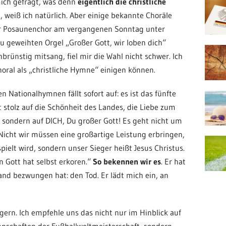
ich gefragt, was denn
eigentlich die christliche
bt, weiß ich natürlich. Aber einige bekannte Choräle
er Posaunenchor am vergangenen Sonntag unter
 geweihten Orgel „Großer Gott, wir loben dich“
rünstig mitsang, fiel mir die Wahl nicht schwer. Ich
horal als „christliche Hymne“ einigen können.
 Nationalhymnen fällt sofort auf: es ist das fünfte
t stolz auf die Schönheit des Landes, die Liebe zum
, sondern auf DICH, Du großer Gott! Es geht nicht um
cht wir müssen eine großartige Leistung erbringen,
elt wird, sondern unser Sieger heißt Jesus Christus.
n Gott hat selbst erkoren.“
So bekennen wir es
. Er hat
nd bezwungen hat: den Tod. Er lädt mich ein, an
r gern. Ich empfehle uns das nicht nur im Hinblick auf