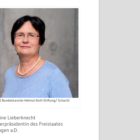
c) Bundeskanzler-Helmut-Kohl-Stiftung/ Schacht
tine Lieberknecht
erpräsidentin des Freistaates
ngen a.D.