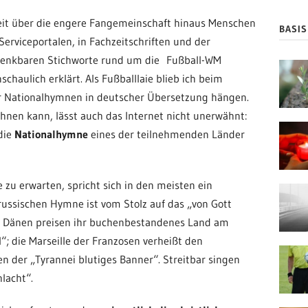
eit über die engere Fangemeinschaft hinaus Menschen
BASI
 Serviceportalen, in Fachzeitschriften und der
 denkbaren Stichworte rund um die Fußball-WM
chaulich erklärt. Als Fußballlaie blieb ich beim
er Nationalhymnen in deutscher Übersetzung hängen.
hnen kann, lässt auch das Internet nicht unerwähnt:
 die
Nationalhymne
eines der teilnehmenden Länder
 zu erwarten, spricht sich in den meisten ein
 russischen Hymne ist vom Stolz auf das „von Gott
e Dänen preisen ihr buchenbestandenes Land am
l“; die Marseille der Franzosen verheißt den
er „Tyrannei blutiges Banner“. Streitbar singen
lacht“.