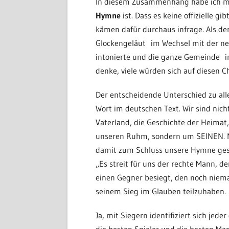
In diesem Zusammenhang habe ich m
Hymne
ist. Dass es keine offizielle gi
kämen dafür durchaus infrage. Als d
Glockengeläut im Wechsel mit der neu
intonierte und die ganze Gemeinde inb
denke, viele würden sich auf diesen C
Der entscheidende Unterschied zu allen
Wort im deutschen Text. Wir sind nich
Vaterland, die Geschichte der Heimat
unseren Ruhm, sondern um SEINEN. Ni
damit zum Schluss unsere Hymne gespi
„Es streit für uns der rechte Mann, de
einen Gegner besiegt, den noch niema
seinem Sieg im Glauben teilzuhaben.
Ja, mit Siegern identifiziert sich jede