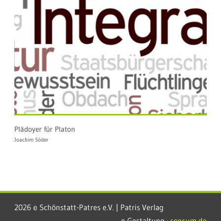
Plädoyer für Platon
Joachim Söder
2026 © Schönstatt-Patres e.V. | Patris Verlag
© Gestaltung ·
sensum.de