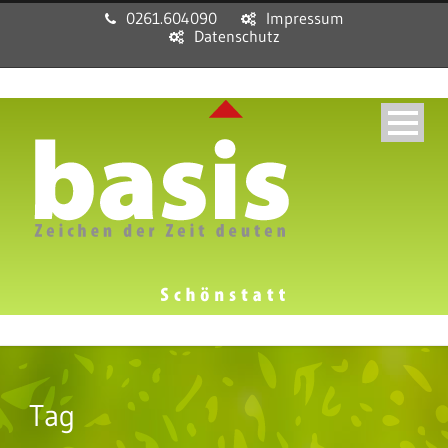
0261.604090
Impressum
Datenschutz
Tag