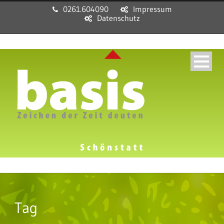
0261.604090
Impressum
Datenschutz
Tag