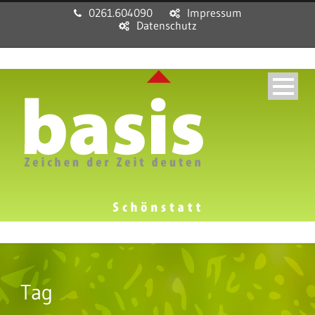
0261.604090
Impressum
Datenschutz
Tag