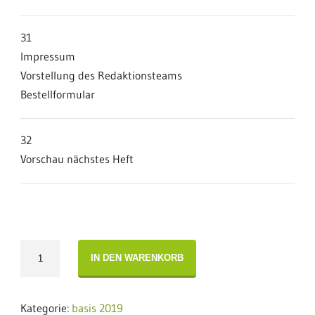
31
Impressum
Vorstellung des Redaktionsteams
Bestellformular
32
Vorschau nächstes Heft
basis
IN DEN WARENKORB
12
·
2019
Kategorie:
basis 2019