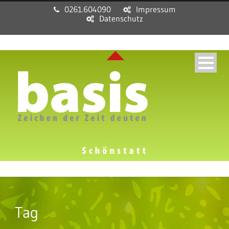
0261.604090
Impressum
Datenschutz
Tag