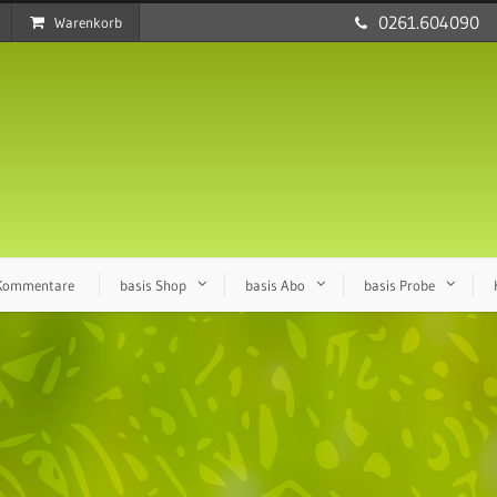
0261.604090
Warenkorb
 Kommentare
basis Shop
basis Abo
basis Probe