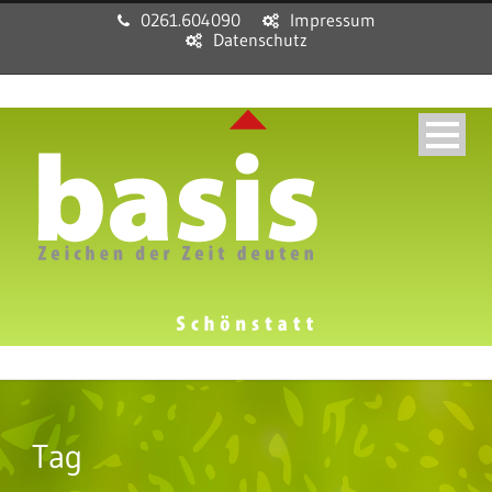
0261.604090
Impressum
Datenschutz
Tag