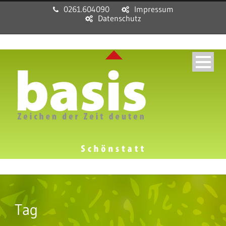
0261.604090
Impressum
Datenschutz
Tag