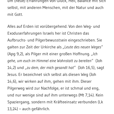
um (neue) Erfahrungen von Glück, Heil, Balance mit sich
selbst, mit anderen Menschen, mit der Natur und auch
mit Gott.
Alles auf Erden ist vorübergehend. Von den Weg- und
Exoduserfahrungen Israels her ist Christen das
Aufbruchs- und Pilgerbewusstsein eingeschrieben. Sie
galten zur Zeit der Urkirche als
„Leute des neuen Weges“
(Apg 9,2), als Pilger mit einer großen Hoffnung.
„Ich
gehe, um euch im Himmel eine Wohnstatt zu bereiten“
(Joh
14,2) und
„zu dem, der mich gesandt hat“
(Joh 16,5), sagt
Jesus. Er bezeichnet sich selbst als diesen Weg (Joh
14,6), wir wirken auf ihm, gehen mit ihm. Dieser
Pilgerweg wird zur Nachfolge, er ist schmal und eng,
und nur wenige sind auf ihm unterwegs (Mt 7,14). Kein
Spaziergang, sondern mit Kräfteeinsatz verbunden (Lk
13,24) – auch gefährlich.