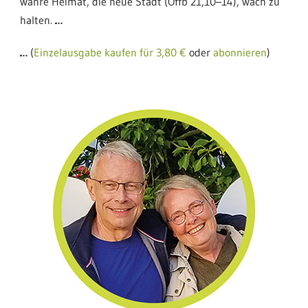
wahre Heimat, die neue Stadt (Offb 21,10–14), wach zu
halten.
…
…
(
Einzelausgabe kaufen für 3,80 €
oder
abonnieren
)