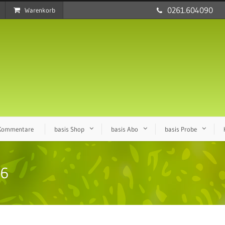
0261.604090
Warenkorb
 Kommentare
basis Shop
basis Abo
basis Probe
16