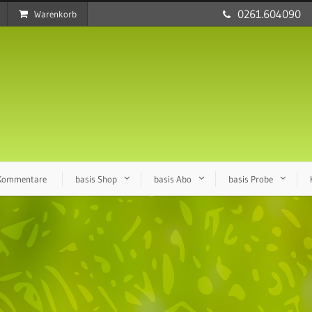
0261.604090
Warenkorb
 Kommentare
basis Shop
basis Abo
basis Probe