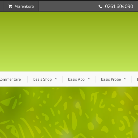
0261.604090
Warenkorb
 Kommentare
basis Shop
basis Abo
basis Probe