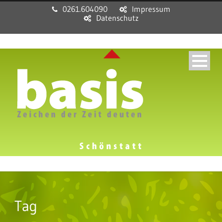
0261.604090
Impressum
Datenschutz
Tag