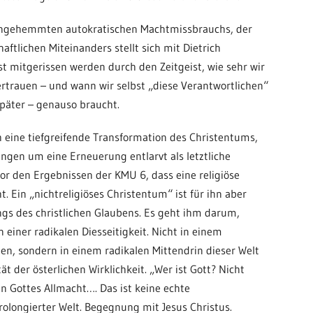
 ungehemmten autokratischen Machtmissbrauchs, der
aftlichen Miteinanders stellt sich mit Dietrich
bst mitgerissen werden durch den Zeitgeist, wie sehr wir
ertrauen – und wann wir selbst „diese Verantwortlichen“
später – genauso braucht.
h eine tiefgreifende Transformation des Christentums,
gen um eine Erneuerung entlarvt als letztliche
or den Ergebnissen der KMU 6, dass eine religiöse
. Ein „nichtreligiöses Christentum“ ist für ihn aber
ngs des christlichen Glaubens. Es geht ihm darum,
einer radikalen Diesseitigkeit. Nicht in einem
en, sondern in einem radikalen Mittendrin dieser Welt
ät der österlichen Wirklichkeit. „Wer ist Gott? Nicht
n Gottes Allmacht…. Das ist keine echte
rolongierter Welt. Begegnung mit Jesus Christus.