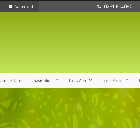
0261.604090
Warenkorb
 Kommentare
basis Shop
basis Abo
basis Probe