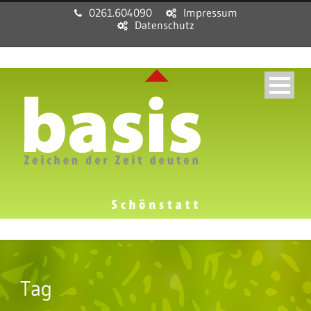
0261.604090
Impressum
Datenschutz
Tag