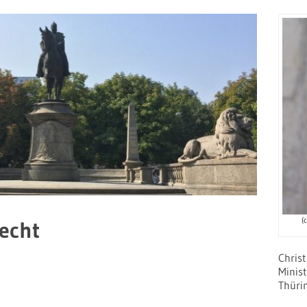
(
echt
Chris
Minist
Thüri