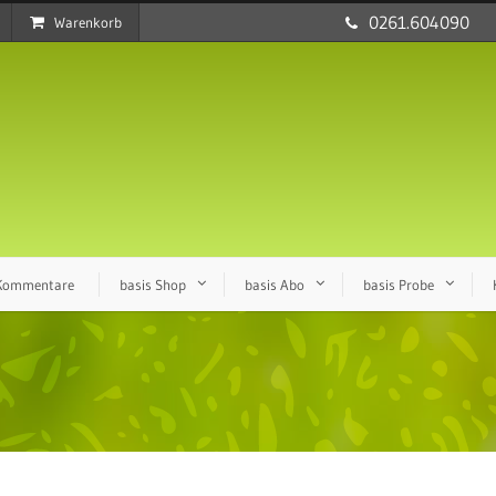
0261.604090
Warenkorb
 Kommentare
basis Shop
basis Abo
basis Probe