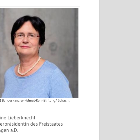
c) Bundeskanzler-Helmut-Kohl-Stiftung/ Schacht
tine Lieberknecht
erpräsidentin des Freistaates
ngen a.D.