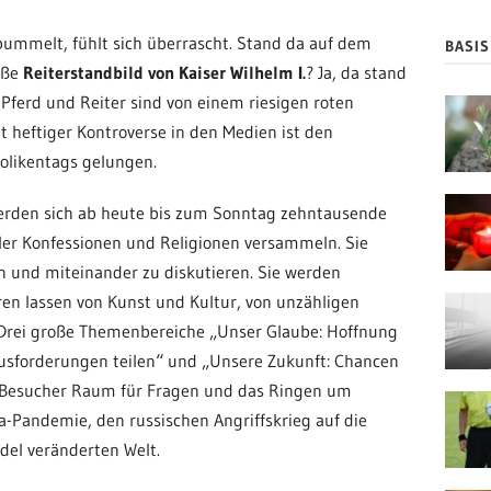
ummelt, fühlt sich überrascht. Stand da auf dem
BASI
oße
Reiterstandbild von Kaiser Wilhelm I.
? Ja, da stand
Pferd und Reiter sind von einem riesigen roten
t heftiger Kontroverse in den Medien ist den
olikentags gelungen.
rden sich ab heute bis zum Sonntag zehntausende
eler Konfessionen und Religionen versammeln.
Sie
 und miteinander zu diskutieren. Sie werden
eren lassen von Kunst und Kultur, von unzähligen
Drei große Themenbereiche „Unser Glaube: Hoffnung
ausforderungen teilen“ und „Unsere Zukunft: Chancen
d Besucher Raum für Fragen und das Ringen um
a-Pandemie, den russischen Angriffskrieg auf die
el veränderten Welt.