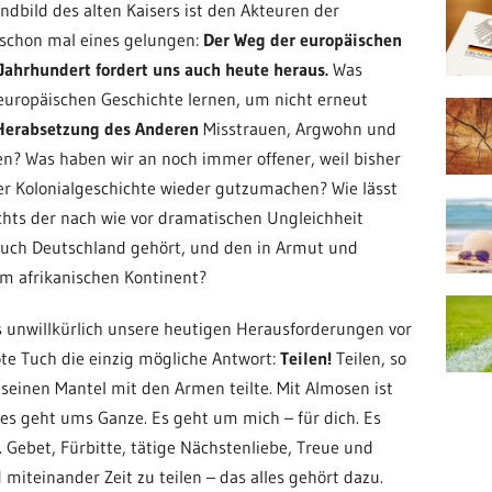
tandbild des alten Kaisers ist den Akteuren der
schon mal eines gelungen:
Der Weg der europäischen
Jahrhundert fordert uns auch heute heraus.
Was
europäischen Geschichte lernen, um nicht erneut
Herabsetzung des Anderen
Misstrauen, Argwohn und
en? Was haben wir an noch immer offener, weil bisher
ter Kolonialgeschichte wieder gutzumachen? Wie lässt
chts der nach wie vor dramatischen Ungleichheit
auch Deutschland gehört, und den in Armut und
m afrikanischen Kontinent?
ns unwillkürlich unsere heutigen Herausforderungen vor
ote Tuch die einzig mögliche Antwort:
Teilen!
Teilen, so
t seinen Mantel mit den Armen teilte. Mit Almosen ist
, es geht ums Ganze. Es geht um mich – für dich. Es
 Gebet, Fürbitte, tätige Nächstenliebe, Treue und
miteinander Zeit zu teilen – das alles gehört dazu.