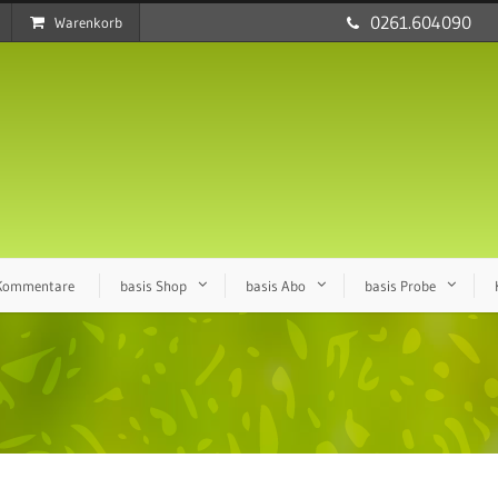
0261.604090
Warenkorb
 Kommentare
basis Shop
basis Abo
basis Probe