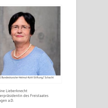
c) Bundeskanzler-Helmut-Kohl-Stiftung/ Schacht
tine Lieberknecht
erpräsidentin des Freistaates
ngen a.D.