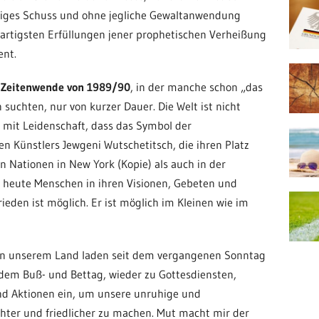
ziges Schuss und ohne jegliche Gewaltanwendung
roßartigsten Erfüllungen jener prophetischen Verheißung
ent.
r
Zeitenwende von 1989/90
, in der manche schon „das
suchten, nur von kurzer Dauer. Die Welt ist nicht
r mit Leidenschaft, dass das Symbol der
 Künstlers Jewgeni Wutschetitsch, die ihren Platz
 Nationen in New York (Kopie) als auch in der
h heute Menschen in ihren Visionen, Gebeten und
Frieden ist möglich. Er ist möglich im Kleinen wie im
n unserem Land laden seit dem vergangenen Sonntag
dem Buß- und Bettag, wieder zu Gottesdiensten,
 Aktionen ein, um unsere unruhige und
chter und friedlicher zu machen. Mut macht mir der