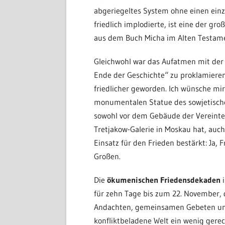
abgeriegeltes System ohne einen ein
friedlich implodierte, ist eine der g
aus dem Buch Micha im Alten Testam
Gleichwohl war das Aufatmen mit de
Ende der Geschichte“ zu proklamieren 
friedlicher geworden. Ich wünsche mi
monumentalen Statue des sowjetischen
sowohl vor dem Gebäude der Vereinten
Tretjakow-Galerie in Moskau hat, auc
Einsatz für den Frieden bestärkt: Ja, 
Großen.
Die
ökumenischen Friedensdekaden
i
für zehn Tage bis zum 22. November, 
Andachten, gemeinsamen Gebeten und
konfliktbeladene Welt ein wenig gere